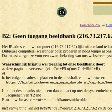
→
Homepage ZW
Coll
B2: Geen toegang beeldbank (216.73.217.62
Het IP-adres van uw computer (216.73.217.62) lijkt uit een land te 
Dubieuze computers (waaronder bots) proberen in hoog tempo al onze 
Daarnaast zorgen ze voor een zware belasting van ons webserver sys
Waarschijnlijk krijgt u wel toegang tot onze beeldbank door:
a. deze pagina te verversen (via: Ctrl+F5
of
met Ctrl+Shift+R)
of
b. het volgende adres te plaatsen in de adresbalk van uw browser:
https://historischeverenigingzuidwolde.nl/cgi-bin/bee
Lukt het desondanks niet, neem dan contact op met de systeembeheer
Jacquelien van 't Zand
E-mail: webmaster
==at==
oudheidkamerzuidwolde.nl
met vermelding van het betreffende IP-adres:
216.73.217.62
en de co