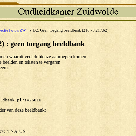
→
ectie Foto's ZW
B2: Geen toegang beeldbank (216.73.217.62)
) : geen toegang beeldbank
komen waaruit veel dubieuze aanroepen komen.
beelden en teksten te vergaren.
teem.
ldbank.pl?i=26016
der van deze beeldbank:
de:
4-NA-US