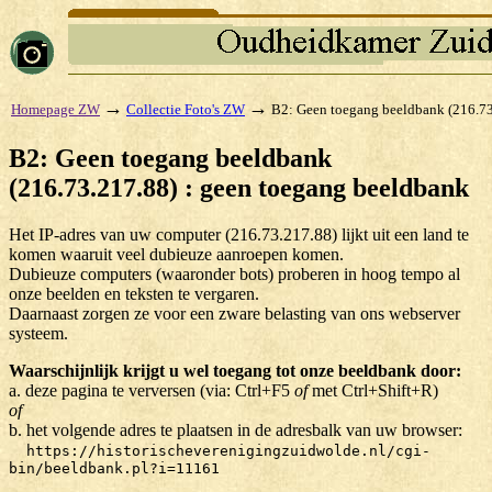
→
→
Homepage ZW
Collectie Foto's ZW
B2: Geen toegang beeldbank (216.73
B2: Geen toegang beeldbank
(216.73.217.88) : geen toegang beeldbank
Het IP-adres van uw computer (216.73.217.88) lijkt uit een land te
komen waaruit veel dubieuze aanroepen komen.
Dubieuze computers (waaronder bots) proberen in hoog tempo al
onze beelden en teksten te vergaren.
Daarnaast zorgen ze voor een zware belasting van ons webserver
systeem.
Waarschijnlijk krijgt u wel toegang tot onze beeldbank door:
a. deze pagina te verversen (via: Ctrl+F5
of
met Ctrl+Shift+R)
of
b. het volgende adres te plaatsen in de adresbalk van uw browser:
https://historischeverenigingzuidwolde.nl/cgi-
bin/beeldbank.pl?i=11161