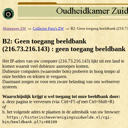
→
→
Homepage ZW
Collectie Foto's ZW
B2: Geen toegang beeldbank (216.73
B2: Geen toegang beeldbank
(216.73.216.143) : geen toegang beeldbank
Het IP-adres van uw computer (216.73.216.143) lijkt uit een land te
komen waaruit veel dubieuze aanroepen komen.
Dubieuze computers (waaronder bots) proberen in hoog tempo al
onze beelden en teksten te vergaren.
Daarnaast zorgen ze voor een zware belasting van ons webserver
systeem.
Waarschijnlijk krijgt u wel toegang tot onze beeldbank door:
a. deze pagina te verversen (via: Ctrl+F5
of
met Ctrl+Shift+R)
of
b. het volgende adres te plaatsen in de adresbalk van uw browser:
https://historischeverenigingzuidwolde.nl/cgi-
bin/beeldbank.pl?i=08109