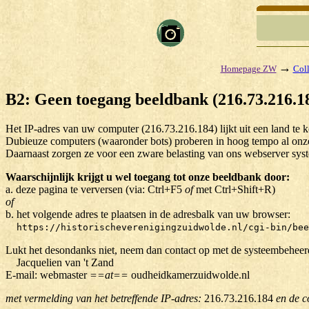
→
Homepage ZW
Coll
B2: Geen toegang beeldbank (216.73.216.1
Het IP-adres van uw computer (216.73.216.184) lijkt uit een land t
Dubieuze computers (waaronder bots) proberen in hoog tempo al onze 
Daarnaast zorgen ze voor een zware belasting van ons webserver sys
Waarschijnlijk krijgt u wel toegang tot onze beeldbank door:
a. deze pagina te verversen (via: Ctrl+F5
of
met Ctrl+Shift+R)
of
b. het volgende adres te plaatsen in de adresbalk van uw browser:
https://historischeverenigingzuidwolde.nl/cgi-bin/bee
Lukt het desondanks niet, neem dan contact op met de systeembeheer
Jacquelien van 't Zand
E-mail: webmaster
==at==
oudheidkamerzuidwolde.nl
met vermelding van het betreffende IP-adres:
216.73.216.184
en de c