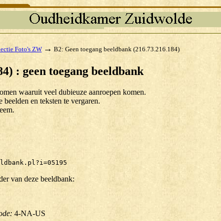
→
ectie Foto's ZW
B2: Geen toegang beeldbank (216.73.216.184)
84) : geen toegang beeldbank
e komen waaruit veel dubieuze aanroepen komen.
beelden en teksten te vergaren.
teem.
ldbank.pl?i=05195
der van deze beeldbank:
ode:
4-NA-US