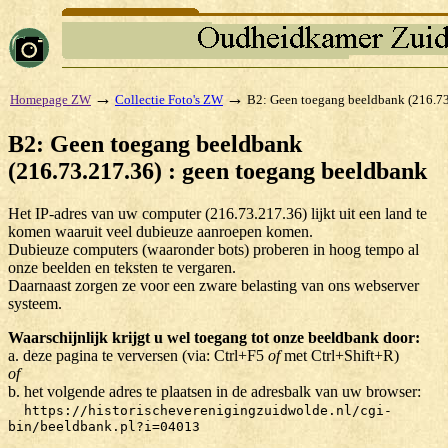
→
→
Homepage ZW
Collectie Foto's ZW
B2: Geen toegang beeldbank (216.73
B2: Geen toegang beeldbank
(216.73.217.36) : geen toegang beeldbank
Het IP-adres van uw computer (216.73.217.36) lijkt uit een land te
komen waaruit veel dubieuze aanroepen komen.
Dubieuze computers (waaronder bots) proberen in hoog tempo al
onze beelden en teksten te vergaren.
Daarnaast zorgen ze voor een zware belasting van ons webserver
systeem.
Waarschijnlijk krijgt u wel toegang tot onze beeldbank door:
a. deze pagina te verversen (via: Ctrl+F5
of
met Ctrl+Shift+R)
of
b. het volgende adres te plaatsen in de adresbalk van uw browser:
https://historischeverenigingzuidwolde.nl/cgi-
bin/beeldbank.pl?i=04013