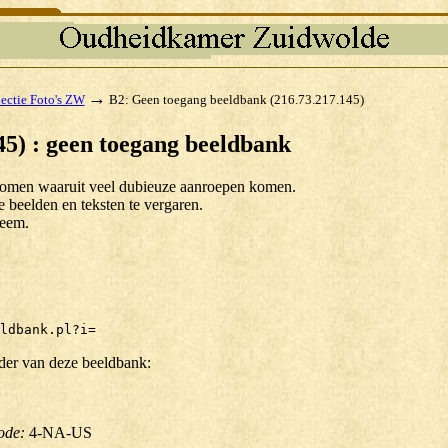
→
ectie Foto's ZW
B2: Geen toegang beeldbank (216.73.217.145)
45) : geen toegang beeldbank
e komen waaruit veel dubieuze aanroepen komen.
beelden en teksten te vergaren.
teem.
ldbank.pl?i=
der van deze beeldbank:
ode:
4-NA-US