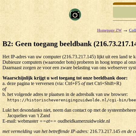
→
Homepage ZW
Coll
B2: Geen toegang beeldbank (216.73.217.1
Het IP-adres van uw computer (216.73.217.145) lijkt uit een land t
Dubieuze computers (waaronder bots) proberen in hoog tempo al onze 
Daarnaast zorgen ze voor een zware belasting van ons webserver sys
Waarschijnlijk krijgt u wel toegang tot onze beeldbank door:
a. deze pagina te verversen (via: Ctrl+F5
of
met Ctrl+Shift+R)
of
b. het volgende adres te plaatsen in de adresbalk van uw browser:
https://historischeverenigingzuidwolde.nl/cgi-bin/bee
Lukt het desondanks niet, neem dan contact op met de systeembeheer
Jacquelien van 't Zand
E-mail: webmaster
==at==
oudheidkamerzuidwolde.nl
met vermelding van het betreffende IP-adres:
216.73.217.145
en de c